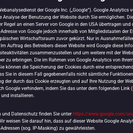
ebanalysedienst der Google Inc. („Google“). Google Analytics ve
e Analyse der Benutzung der Website durch Sie ermöglichen. Di
r Regel an einen Server von Google in den USA übertragen und dor
P-Adresse von Google jedoch innerhalb von Mitgliedstaaten der 
ischen Wirtschaftsraum zuvor gekürzt. Nur in Ausnahmefällen w
 Im Auftrag des Betreibers dieser Website wird Google diese In
iteaktivitäten zusammenzustellen und um weitere mit der Webs
r zu erbringen. Die im Rahmen von Google Analytics von Ihrem 
 können die Speicherung der Cookies durch eine entsprechende
ass Sie in diesem Fall gegebenenfalls nicht sämtliche Funktion
g der durch das Cookie erzeugten und auf Ihre Nutzung der Webs
ch Google verhindern, indem Sie das unter dem folgenden Link (
und installieren.
 und Datenschutz finden Sie unter
https://www.google.com/ana
Wir weisen Sie darauf hin, dass auf dieser Website Google Anal
-Adressen (sog. IP-Masking) zu gewährleisten.