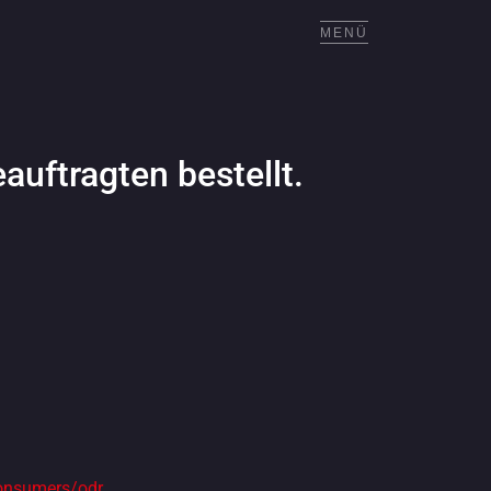
MENÜ
uftragten bestellt.
consumers/odr
.