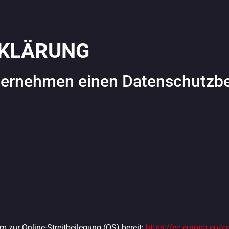
KLÄRUNG
ternehmen einen Datenschutzbea
m zur Online-Streitbeilegung (OS) bereit:
https://ec.europa.eu/